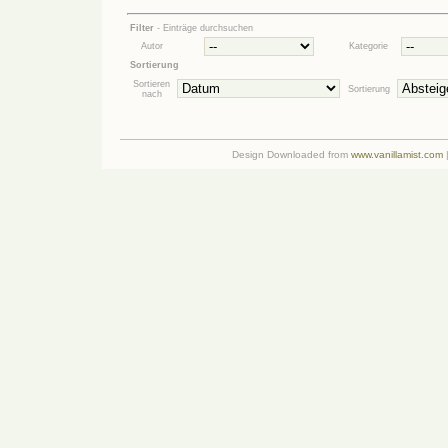
Filter
- Einträge durchsuchen
Autor
Kategorie
Sortierung
Sortieren
Sortierung
nach
Design Downloaded from
www.vanillamist.com
|