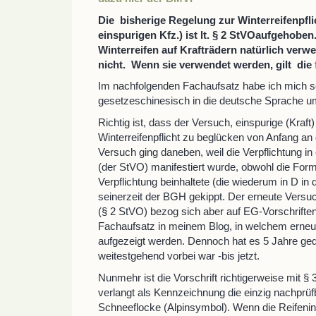
Die bisherige Regelung zur Winterreifenpfli
einspurigen Kfz.) ist lt. § 2 StVOaufgehobe
Winterreifen auf Krafträdern natürlich ver
nicht. Wenn sie verwendet werden, gilt die
Im nachfolgenden Fachaufsatz habe ich mich s
gesetzeschinesisch in die deutsche Sprache 
Richtig ist, dass der Versuch, einspurige (Kraft
Winterreifenpflicht zu beglücken von Anfang an d
Versuch ging daneben, weil die Verpflichtung in 
(der StVO) manifestiert wurde, obwohl die Form
Verpflichtung beinhaltete (die wiederum in D in
seinerzeit der BGH gekippt. Der erneute Versu
(§ 2 StVO) bezog sich aber auf EG-Vorschriften
Fachaufsatz in meinem Blog, in welchem erneute
aufgezeigt werden. Dennoch hat es 5 Jahre ged
weitestgehend vorbei war -bis jetzt.
Nunmehr ist die Vorschrift richtigerweise mit 
verlangt als Kennzeichnung die einzig nachprü
Schneeflocke (Alpinsymbol). Wenn die Reifenind