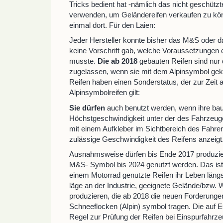
Tricks bedient hat -nämlich das nicht geschüt
verwenden, um Geländereifen verkaufen zu könne
einmal dort. Für den Laien:
Jeder Hersteller konnte bisher das M&S oder d
keine Vorschrift gab, welche Voraussetzungen e
musste.
Die ab 2018
gebauten Reifen sind nur 
zugelassen, wenn sie mit dem Alpinsymbol gek
Reifen haben einen Sonderstatus, der zur Zeit 
Alpinsymbolreifen gilt:
Sie dürfen
auch benutzt werden, wenn ihre ba
Höchstgeschwindigkeit unter der des Fahrzeug
mit einem Aufkleber im Sichtbereich des Fahre
zulässige Geschwindigkeit des Reifens anzeigt
Ausnahmsweise dürfen bis Ende 2017 produzier
M&S- Symbol bis 2024 genutzt werden. Das ist 
einem Motorrad genutzte Reifen ihr Leben län
läge an der Industrie, geeignete Gelände/bzw. W
produzieren, die ab 2018 die neuen Forderungen 
Schneeflocken (Alpin) symbol tragen. Die auf
Regel zur Prüfung der Reifen bei Einspurfahrze